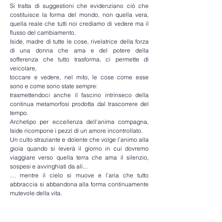
Si tratta di suggestioni che evidenziano ciò che 
costituisce la forma del mondo, non quella vera, 
quella reale che tutti noi crediamo di vedere ma il 
flusso del cambiamento.
Iside, madre di tutte le cose, rivelatrice della forza 
di una donna che ama e del potere della 
sofferenza che tutto trasforma, ci permette di 
veicolare,
toccare e vedere, nel mito, le cose come esse 
sono e come sono state sempre:
trasmettendoci anche il fascino intrinseco della 
continua metamorfosi prodotta dal trascorrere del 
tempo.
Archetipo per eccellenza dell'anima compagna, 
Iside ricompone i pezzi di un amore incontrollato.
Un culto straziante e dolente che volge l’animo alla 
gioia quando si leverà il giorno in cui dovremo 
viaggiare verso quella terra che ama il silenzio, 
sospesi e avvinghiati da ali...
… mentre il cielo si muove e l’aria che tutto 
abbraccia si abbandona alla forma continuamente 
mutevole della vita.