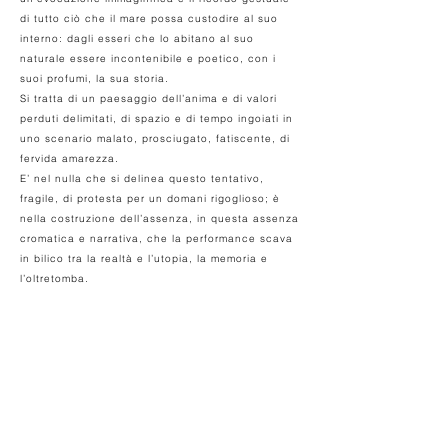
di tutto ciò che il mare possa custodire al suo
interno: dagli esseri che lo abitano al suo
naturale essere incontenibile e poetico, con i
suoi profumi, la sua storia.
Si tratta di un paesaggio dell’anima e di valori
perduti delimitati, di spazio e di tempo ingoiati in
uno scenario malato, prosciugato, fatiscente, di
fervida amarezza.
E’ nel nulla che si delinea questo tentativo,
fragile, di protesta per un domani rigoglioso; è
nella costruzione dell’assenza, in questa assenza
cromatica e narrativa, che la performance scava
in bilico tra la realtà e l’utopia, la memoria e
l’oltretomba.