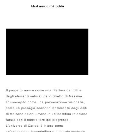
Mari nun c n'è cchiù
Il progetto nasce come una rilettura dei miti e
degli elementi naturali dello Stretto di Messina.
E' concepito come una provocazione visionaria,
come un presagio scandito lentamente dagli esiti
di malsane azioni umane in un’ipotetica relazione
futura con il contraltare del progresso.
L’universo di Cariddi è inteso come
un’evocazione immaginifica e il ricordo gestuale