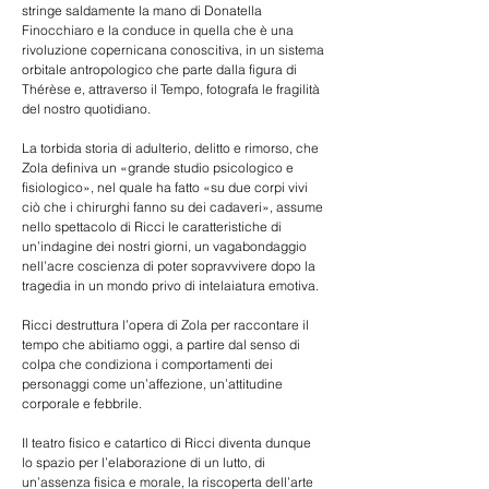
stringe saldamente la mano di Donatella 
Finocchiaro e la conduce in quella che è una 
rivoluzione copernicana conoscitiva, in un sistema 
orbitale antropologico che parte dalla figura di 
Thérèse e, attraverso il Tempo, fotografa le fragilità 
del nostro quotidiano.
La torbida storia di adulterio, delitto e rimorso, che 
Zola definiva un «grande studio psicologico e 
fisiologico», nel quale ha fatto «su due corpi vivi 
ciò che i chirurghi fanno su dei cadaveri», assume 
nello spettacolo di Ricci le caratteristiche di 
un’indagine dei nostri giorni, un vagabondaggio 
nell’acre coscienza di poter sopravvivere dopo la 
tragedia in un mondo privo di intelaiatura emotiva.
Ricci destruttura l’opera di Zola per raccontare il 
tempo che abitiamo oggi, a partire dal senso di 
colpa che condiziona i comportamenti dei 
personaggi come un’affezione, un’attitudine 
corporale e febbrile.
Il teatro fisico e catartico di Ricci diventa dunque 
lo spazio per l’elaborazione di un lutto, di 
un’assenza fisica e morale, la riscoperta dell’arte 