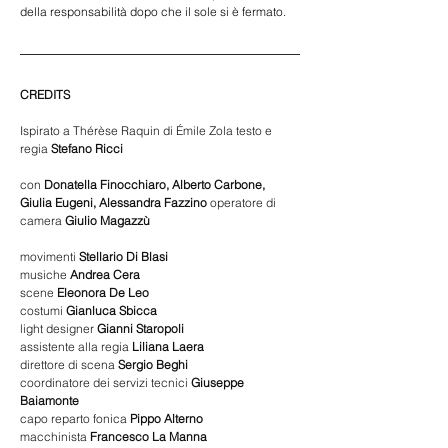
della responsabilità dopo che il sole si è fermato.
CREDITS
Ispirato a Thérèse Raquin di Émile Zola testo e 
regia 
Stefano Ricci
con 
Donatella Finocchiaro, Alberto Carbone, 
Giulia Eugeni, Alessandra Fazzino
 operatore di 
camera 
Giulio Magazzù
movimenti 
Stellario Di Blasi
musiche 
Andrea Cera
scene 
Eleonora De Leo
costumi 
Gianluca Sbicca
light designer 
Gianni Staropoli
assistente alla regia 
Liliana Laera
direttore di scena 
Sergio Beghi
coordinatore dei servizi tecnici 
Giuseppe 
Baiamonte
capo reparto fonica 
Pippo Alterno
macchinista 
Francesco La Manna