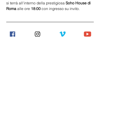
si terrà all'interno della prestigiosa
 Soho House di 
Roma 
alle ore 
18:00
 con ingresso su invito.
Previous
Next
Gaslight
CONTATTI
e-mail
info.stellariodiblasi@gmail.com