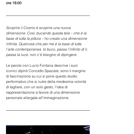
ore 18:00
Scoprire il Cosmo è scoprire una nuova 
dimensione. Così, bucando questa tela – che è la 
base di tutta la pittura – ho creato una dimensione 
infinita. Qualcosa che per me è la base di tutta 
l’arte contemporanea. Io buco, passa l’infinito di lì, 
passa la luce, non c’è bisogno di dipingere.
Le parole con Lucio Fontana descrive i suoi 
iconici dipinti Concetto Spaziale, sono il margine 
di fascinazione su cui si pone questo studio 
performativo che si nutre della medesima volontà 
di tagliare, con un solo gesto, l’idea di 
rappresentazione a favore di una dimensione 
personale allargata all’immaginazione.