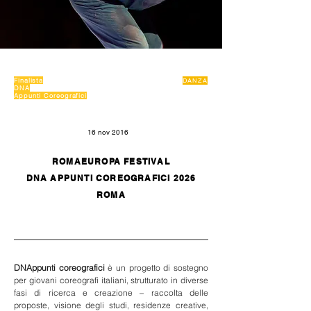
Finalista
DANZA
DNA
Appunti Coreografici
16 nov 2016
ROMAEUROPA FESTIVAL
DNA APPUNTI COREOGRAFICI 2026
ROMA
DNAppunti coreografici
 è un progetto di sostegno 
per giovani coreografi italiani, strutturato in diverse 
fasi di ricerca e creazione – raccolta delle 
proposte, visione degli studi, residenze creative, 